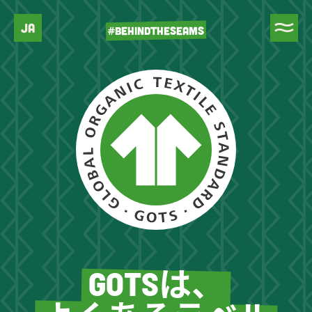
JA
#BEHINDTHESEAMS
GOTSは、