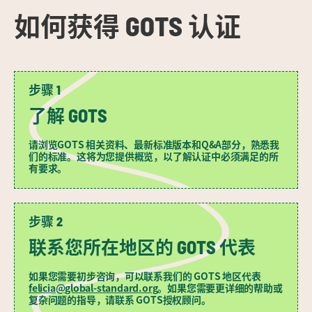
如何获得 GOTS 认证
步骤
1
了解 GOTS
请浏览GOTS 相关资料、最新标准版本和Q&A部分，熟悉我
们的标准。这将为您提供概览，以了解认证中必须满足的所
有要求。
步骤
2
联系您所在地区的 GOTS 代表
如果您需要初步咨询，可以联系我们的 GOTS 地区代表
felicia@global-standard.org
。如果您需要更详细的帮助或
复杂问题的指导，请联系 GOTS授权顾问。