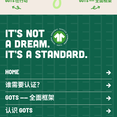
GOTS 在行动
GOTS —— 全面框架
IT’S NOT
A DREAM.
IT’S A STANDARD.
HOME
谁需要认证？
GOTS —— 全面框架
认识 GOTS