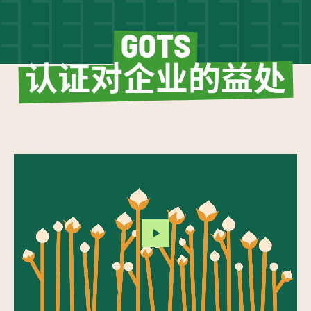
GOTS
认证对企业的益处